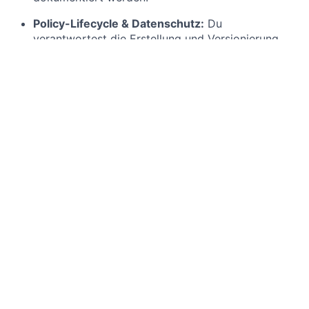
Policy-Lifecycle & Datenschutz:
Du
verantwortest die Erstellung und Versionierung
von über 90 Richtlinien und unterstützt operative
Datenschutzprozesse, einschließlich VVT
(Verzeichnis von Verarbeitungstätigkeiten), AVVs
und der Bearbeitung von Betroffenenanfragen
(DSRs) unter der DSGVO.
Security Awareness & Trust:
Du planst und führst
Sicherheitsschulungen sowie Phishing-
Simulationen durch. Zudem pflegst du unser Trust
Center, um interne Sicherheitsinformationen in
kundenreife Dokumente zu verwandeln.
Das bringst du mit
Must-haves:
Berufserfahrung:
2–4 Jahre einschlägige
Erfahrung im Bereich GRC oder