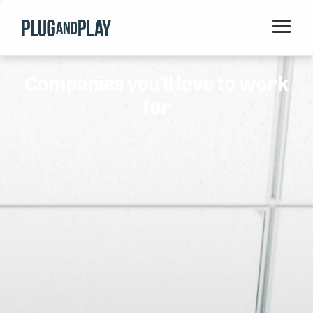
Home
Companies you'll love to work
Startups
for
Corporations
Ventures
Programs
Locations
Events
Blog
Resources