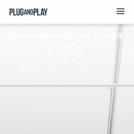
Home
Companies you'll love to work
Startups
for
Corporations
Ventures
Programs
Locations
Events
Blog
Resources