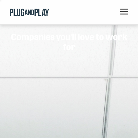
Home
Companies you'll love to work
Startups
for
Corporations
Ventures
Programs
Locations
Events
Blog
Resources