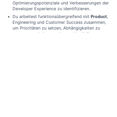
Optimierungspotenziale und Verbesserungen der
Developer Experience
zu identifizieren.
Du arbeitest funktionsübergreifend mit
Product
,
Engineering
und
Customer
Success
zusammen,
um Prioritäten zu setzen, Abhängigkeiten zu
managen und eine termingerechte Lieferung
sicherzustellen.
Du trägst zur internen
Dokumentation und
Prozessgestaltung
bei und
sorgst
für Klarheit und
Effizienz in der Entwicklung, dem Testen und der
Wartung von Integrationen.
Du hast
3–7 Jahre Erfahrung im Technical Account
Management,
Product
Management, Solution
Engineering
oder in der Systemintegration,
idealerweise im
SaaS- oder Enterprise-Software-
Umfeld.
Du hast Erfahrung
mit
Enterprise-Systemen
wie
SAP S/4HANA, SAP
Ariba
oder
Coupa
,
einschließlich der zugehörigen
Beschaffungs- und