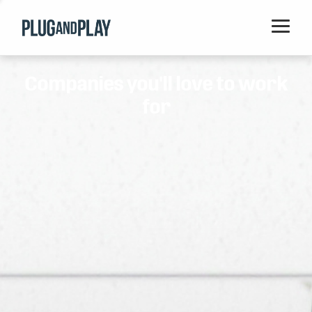
Home
Companies you'll love to work
Startups
for
Corporations
Ventures
Programs
Locations
Events
Blog
Resources