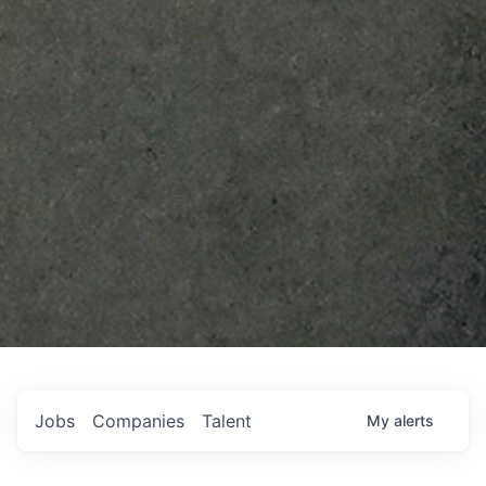
Jobs
Companies
Talent
My
alerts